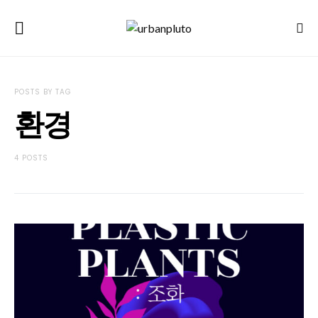
POSTS BY TAG
환경
4 POSTS