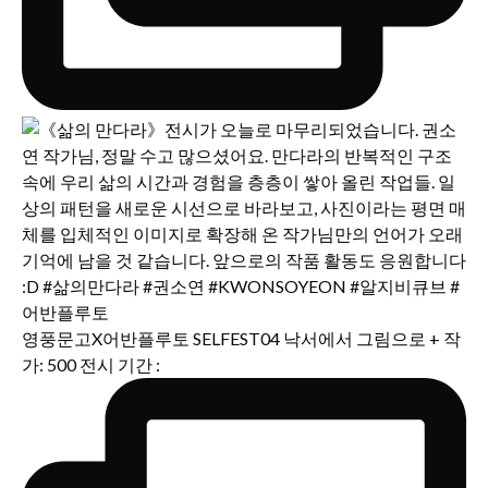
영풍문고X어반플루토 SELFEST04 낙서에서 그림으로 + 작
가: 500 전시 기간 :