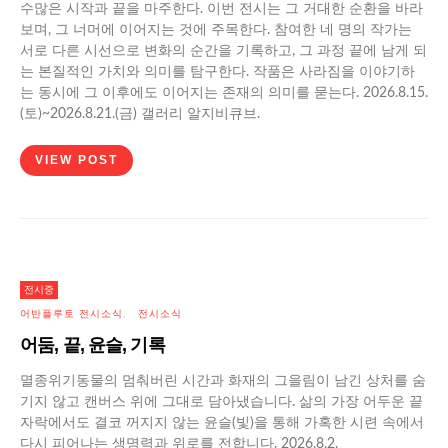
수많은 시작과 끝을 마주한다. 이번 전시는 그 거대한 순환을 바라
보며, 그 너머에 이어지는 것에 주목한다. 참여한 네 명의 작가는
서로 다른 시선으로 변화의 순간을 기록하고, 그 과정 끝에 남게 되
는 본질적인 가치와 의미를 탐구한다. 작품은 사라짐을 이야기하
는 동시에 그 이후에도 이어지는 존재의 의미를 묻는다. 2026.8.15.
(토)~2026.8.21.(금) 갤러리 알지비큐브.
VIEW POST
전시중
어반플루토 전시소식
전시소식
어반플루토 전시소식
전시소식
나의 파랑, 나의 꽃
어둠, 끝, 윤슬, 기록
멸종위기동물의 멈춰버린 시간과 화재의 그을림이 남긴 상처를 숨
VIEW POST
기지 않고 캔버스 위에 그대로 담아냈습니다. 삶의 가장 어두운 끝
자락에서도 결코 꺼지지 않는 윤슬(빛)을 통해 가혹한 시련 속에서
다시 피어나는 생명력과 위로를 전합니다. 2026.8.2.