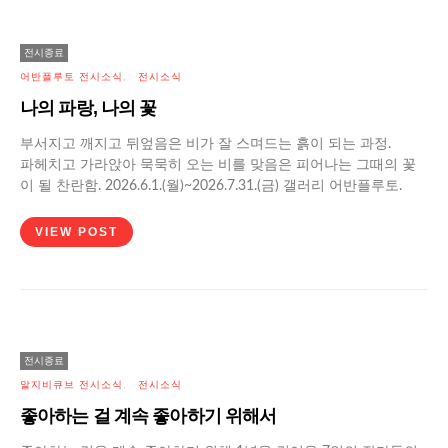
전시종료
어반플루토 전시소식
전시소식
나의 파랑, 나의 꽃
부서지고 깨지고 뒤엎음은 비가 잘 스며드는 흙이 되는 과정.
파헤치고 가라앉아 묵묵히 오는 비를 맞음은 피어나는 그때의 꽃
이 될 찬란함. 2026.6.1.(월)~2026.7.31.(금) 갤러리 어반플루토.
VIEW POST
전시종료
알지비큐브 전시소식
전시소식
좋아하는 걸 계속 좋아하기 위해서