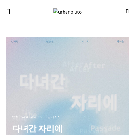
알지비큐브 전시소식
전시소식
다녀간 자리에