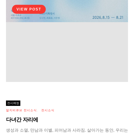
VIEW POST
알지비큐브 전시소식
전시소식
전시예정
나를 이루는 파편들
알지비큐브 전시소식
전시소식
다녀간 자리에
VIEW POST
생성과 소멸, 만남과 이별, 피어남과 사라짐. 살아가는 동안, 우리는