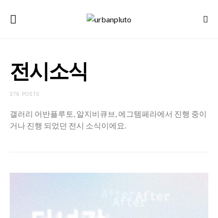
전시소식
376 POSTS
갤러리 어반플루토, 알지비큐브, 에그템페라에서 진행 중이
거나 진행 되었던 전시 소식이에요.