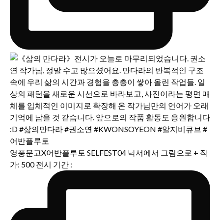
영풍문고X어반플루토 SELFEST04 낙서에서 그림으로 + 작
가: 500 전시 기간 :