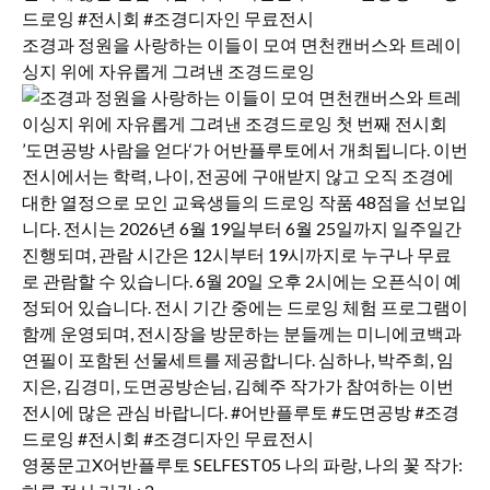
조경과 정원을 사랑하는 이들이 모여 면천캔버스와 트레이
싱지 위에 자유롭게 그려낸 조경드로잉
영풍문고X어반플루토 SELFEST05 나의 파랑, 나의 꽃 작가: