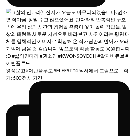
영풍문고X어반플루토 SELFEST04 낙서에서 그림으로 + 작
가: 500 전시 기간 :