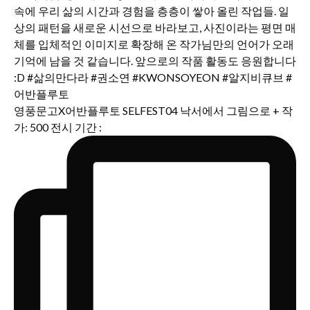
영풍문고X어반플루토 SELFEST04 낙서에서 그림으로 + 작
가: 500 전시 기간 :