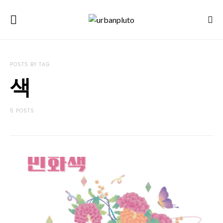
POSTS BY TAG
색
5 POSTS