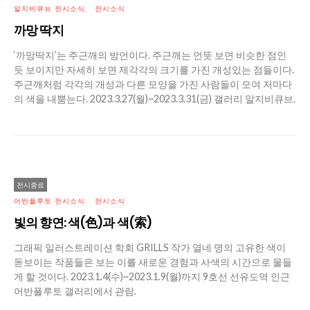
알지비큐브 전시소식
전시소식
까망 딱지
‘까망딱지’는 주근깨의 방언이다. 주근깨는 언뜻 보면 비슷한 점인
듯 보이지만 자세히 보면 제각각의 크기를 가진 개성있는 점들이다.
주근깨처럼 각각의 개성과 다른 모양을 가진 사람들이 모여 저마다
의 색을 내뿜는다. 2023.3.27(월)~2023.3.31(금) 갤러리 알지비큐브.
전시종료
어반플루토 전시소식
전시소식
빛의 향연: 색(色)과 색(索)
그래픽 일러스트레이션 학회 GRILLS 작가 열네 명의 고유한 색이
돋보이는 작품들은 보는 이를 새로운 경험과 사색의 시간으로 물들
게 할 것이다. 2023.1.4(수)~2023.1.9(월)까지 9호선 선유도역 인근
어반플루토 갤러리에서 관람.