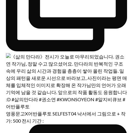
영풍문고X어반플루토 SELFEST04 낙서에서 그림으로 + 작
가: 500 전시 기간 :