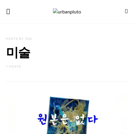
POSTS BY TAG
미술
7 POSTS