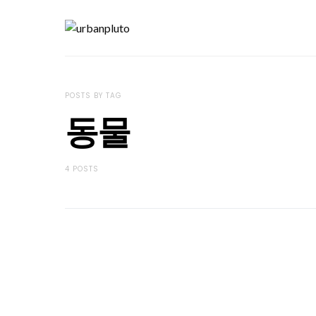
POSTS BY TAG
동물
4 POSTS