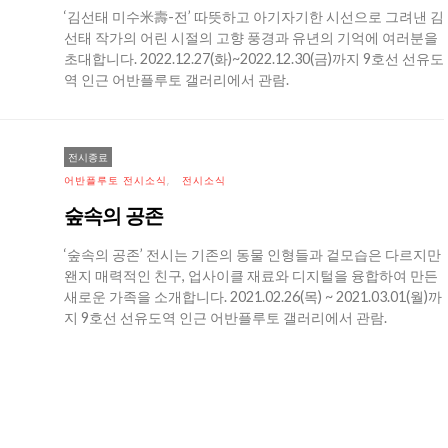
‘김선태 미수米壽-전’ 따뜻하고 아기자기한 시선으로 그려낸 김
선태 작가의 어린 시절의 고향 풍경과 유년의 기억에 여러분을
초대합니다. 2022.12.27(화)~2022.12.30(금)까지 9호선 선유도
역 인근 어반플루토 갤러리에서 관람.
전시종료
어반플루토 전시소식
전시소식
숲속의 공존
‘숲속의 공존’ 전시는 기존의 동물 인형들과 겉모습은 다르지만
왠지 매력적인 친구, 업사이클 재료와 디지털을 융합하여 만든
새로운 가족을 소개합니다. 2021.02.26(목) ~ 2021.03.01(월)까
지 9호선 선유도역 인근 어반플루토 갤러리에서 관람.