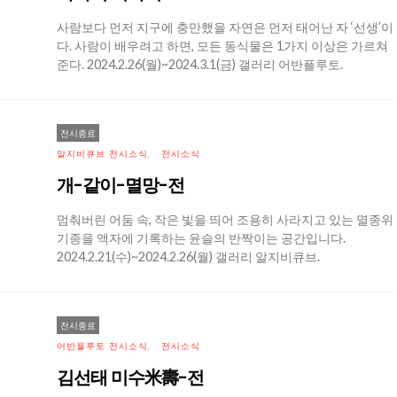
사람보다 먼저 지구에 충만했을 자연은 먼저 태어난 자 ‘선생’이
다. 사람이 배우려고 하면, 모든 동식물은 1가지 이상은 가르쳐
준다. 2024.2.26(월)~2024.3.1(금) 갤러리 어반플루토.
전시종료
알지비큐브 전시소식
전시소식
개-같이-멸망-전
멈춰버린 어둠 속, 작은 빛을 띄어 조용히 사라지고 있는 멸종위
기종을 액자에 기록하는 윤슬의 반짝이는 공간입니다.
2024.2.21(수)~2024.2.26(월) 갤러리 알지비큐브.
전시종료
어반플루토 전시소식
전시소식
김선태 미수米壽-전