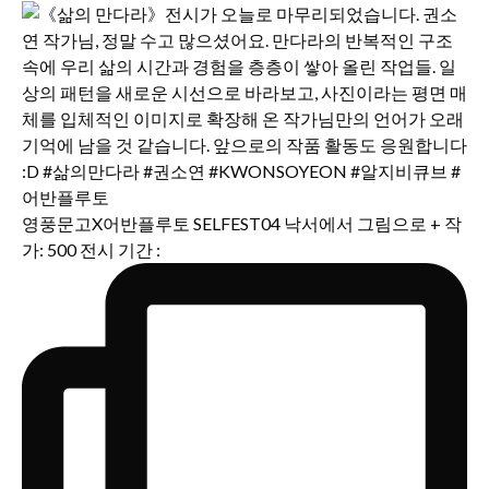
영풍문고X어반플루토 SELFEST04 낙서에서 그림으로 + 작
가: 500 전시 기간 :