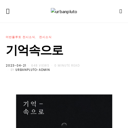
어반플루토 전시소식
전시소식
기억속으로
POSTED
2023-04-21
648 VIEWS
0 MINUTE READ
ON
BY
URBANPLUTO-ADMIN