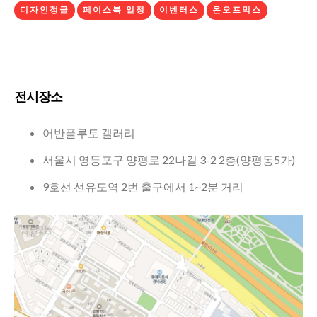
디자인정글
페이스북 일정
이벤터스
온오프믹스
전시장소
어반플루토 갤러리
서울시 영등포구 양평로 22나길 3-2 2층(양평동5가)
9호선 선유도역 2번 출구에서 1~2분 거리