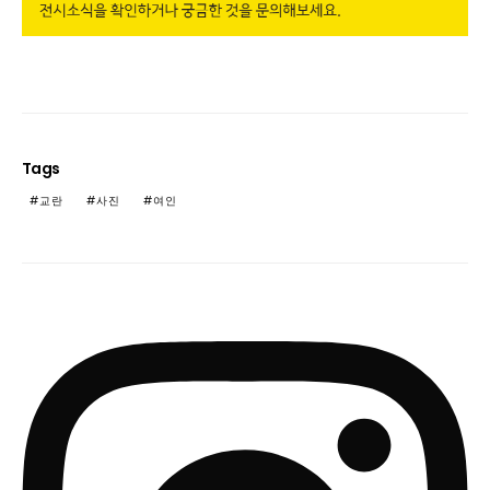
Tags
교란
사진
여인