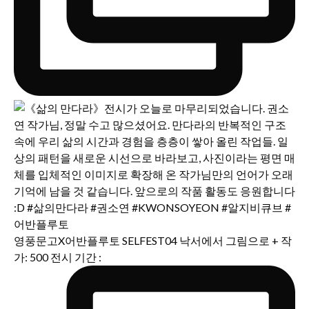
영풍문고X어반플루토 SELFEST04 낙서에서 그림으로 + 작
가: 500 전시 기간 :