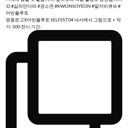
영풍문고X어반플루토 SELFEST04 낙서에서 그림으로 + 작
가: 500 전시 기간 :