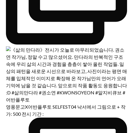
영풍문고X어반플루토 SELFEST04 낙서에서 그림으로 + 작
가: 500 전시 기간 :