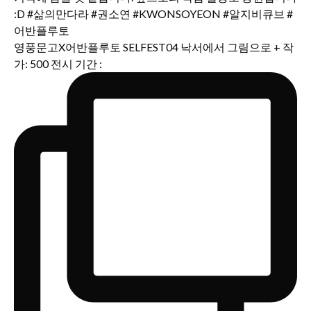
영풍문고X어반플루토 SELFEST04 낙서에서 그림으로 + 작
가: 500 전시 기간 :