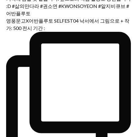
영풍문고X어반플루토 SELFEST04 낙서에서 그림으로 + 작
가: 500 전시 기간 :