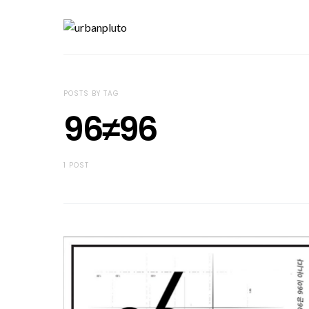
POSTS BY TAG
96≠96
1 POST