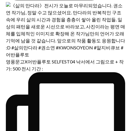
영풍문고X어반플루토 SELFEST04 낙서에서 그림으로 + 작
가: 500 전시 기간 :