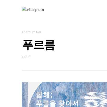
POSTS BY TAG
푸르름
1 POST