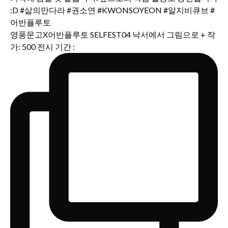
영풍문고X어반플루토 SELFEST04 낙서에서 그림으로 + 작
가: 500 전시 기간 :