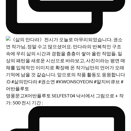
영풍문고X어반플루토 SELFEST04 낙서에서 그림으로 + 작
가: 500 전시 기간 :