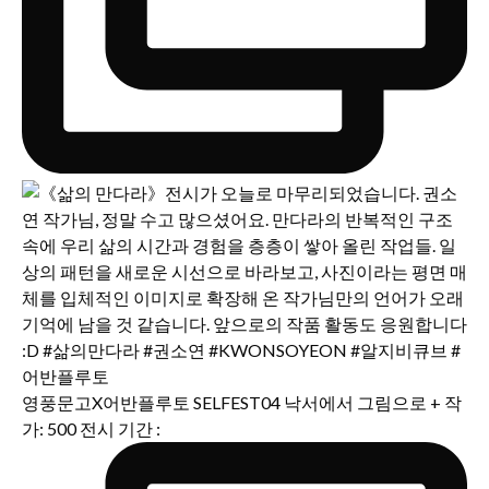
영풍문고X어반플루토 SELFEST04 낙서에서 그림으로 + 작
가: 500 전시 기간 :