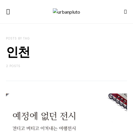
POSTS BY TAG
인천
2 POSTS