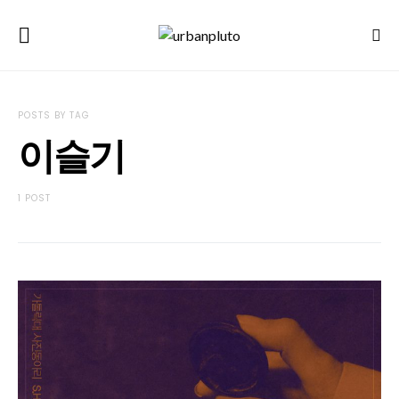
POSTS BY TAG
이슬기
1 POST