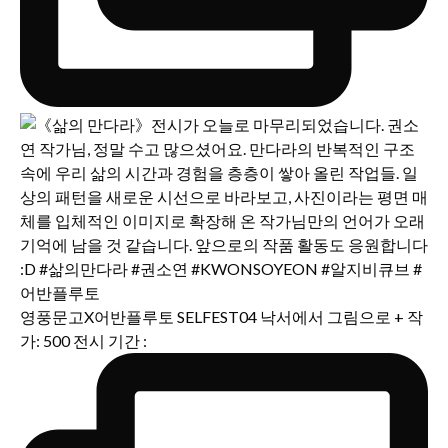
영풍문고X어반플루토 SELFEST04 낙서에서 그림으로 + 작
가: 500 전시 기간 :