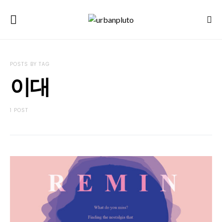
POSTS BY TAG
이대
1 POST