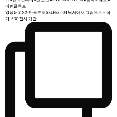
영풍문고X어반플루토 SELFEST04 낙서에서 그림으로 + 작
가: 500 전시 기간 :