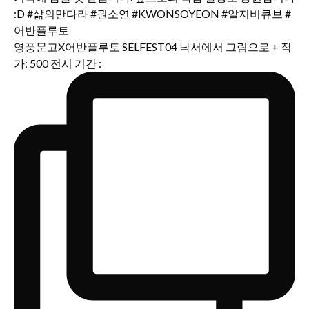
영풍문고X어반플루토 SELFEST04 낙서에서 그림으로 + 작
가: 500 전시 기간 :