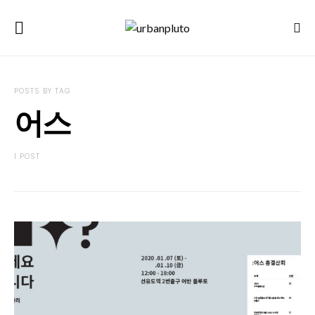
POSTS BY TAG
어스
1 POST