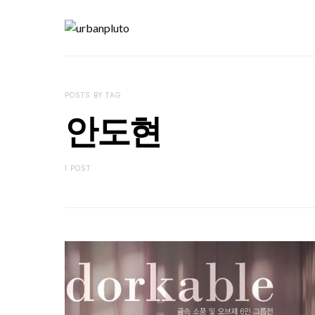
POSTS BY TAG
안도현
1 POST