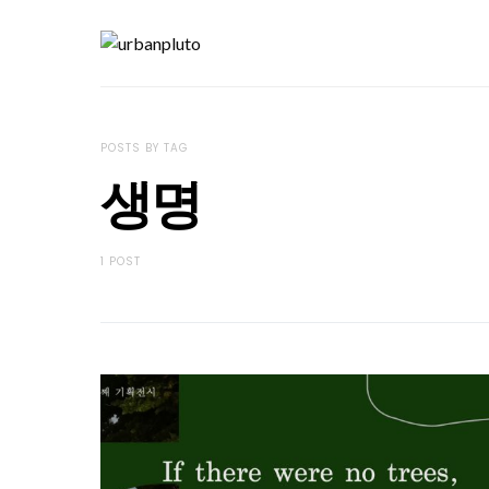
POSTS BY TAG
생명
1 POST