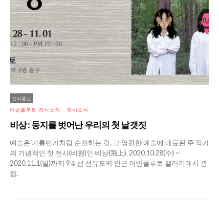
전시종료
어반플루토 전시소식
전시소식
비상 : 둥지를 벗어난 우리의 첫 날갯짓
예술은 가릉빈가처럼 순환하는 것. 그 영원한 예술에 매료된 주 작가
의 기념적인 첫 전시(비행)인 비상(飛上). 2020.10.28(수) ~
2020.11.1(일)까지 9호선 선유도역 인근 어반플루토 갤러리에서 관
람.