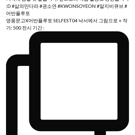
영풍문고X어반플루토 SELFEST04 낙서에서 그림으로 + 작
가: 500 전시 기간 :