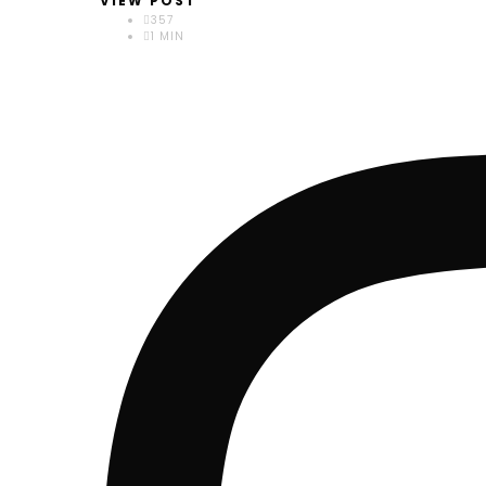
VIEW POST
357
1 MIN