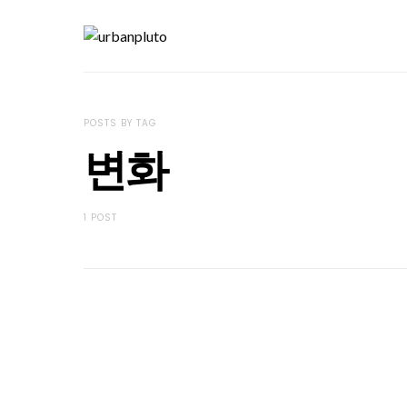
POSTS BY TAG
변화
1 POST