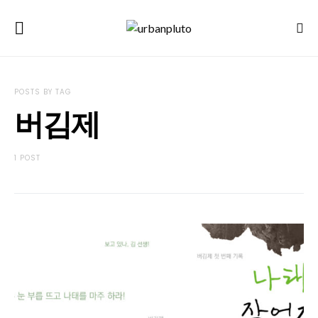
POSTS BY TAG
버김제
1 POST