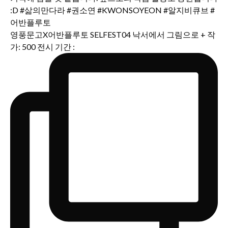
영풍문고X어반플루토 SELFEST04 낙서에서 그림으로 + 작
가: 500 전시 기간 :