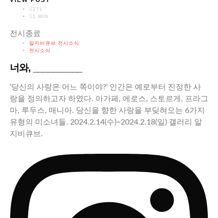
VIEW POST
271
1 MIN
전시종료
알지비큐브 전시소식
전시소식
너와, __________
‘당신의 사랑은 어느 쪽이야?’ 인간은 예로부터 진정한 사
랑을 정의하고자 하였다. 아가페, 에로스, 스토르게, 프라그
마, 루두스, 매니아. 당신을 향한 사랑을 부딪혀오는 6가지
유형의 미소녀들. 2024.2.14(수)~2024.2.18(일) 갤러리 알
지비큐브.