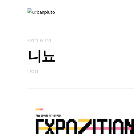
POSTS BY TAG
니뇨
1 POST