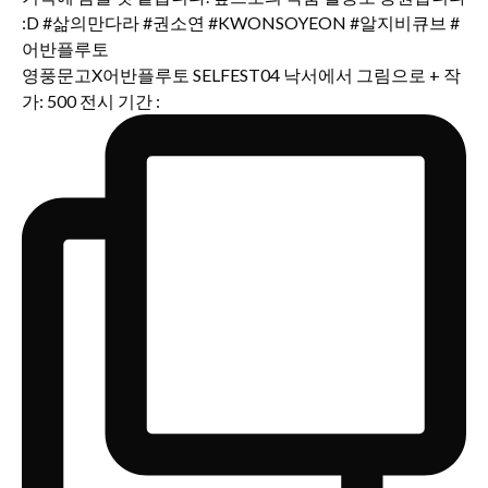
영풍문고X어반플루토 SELFEST04 낙서에서 그림으로 + 작
가: 500 전시 기간 :