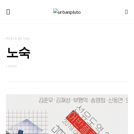
POSTS BY TAG
노숙
1 POST