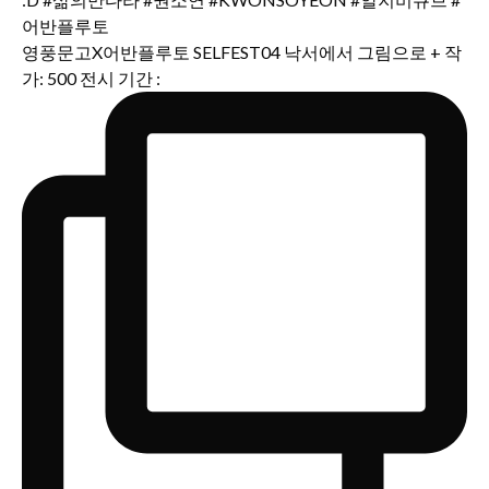
영풍문고X어반플루토 SELFEST04 낙서에서 그림으로 + 작
가: 500 전시 기간 :