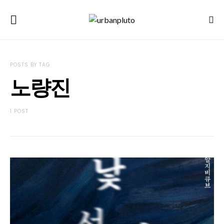
POSTS BY TAG
노량진
1 POST