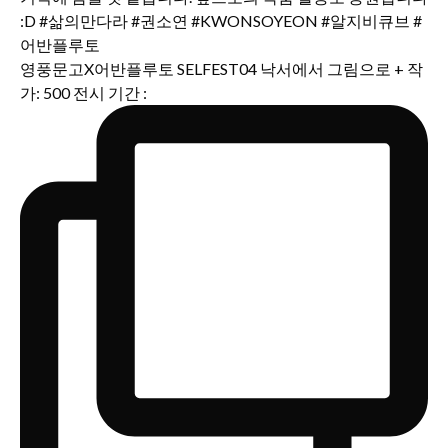
영풍문고X어반플루토 SELFEST04 낙서에서 그림으로 + 작
가: 500 전시 기간 :