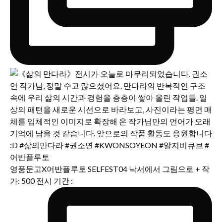
영풍문고X어반플루토 SELFEST04 낙서에서 그림으로 + 작
가: 500 전시 기간 :