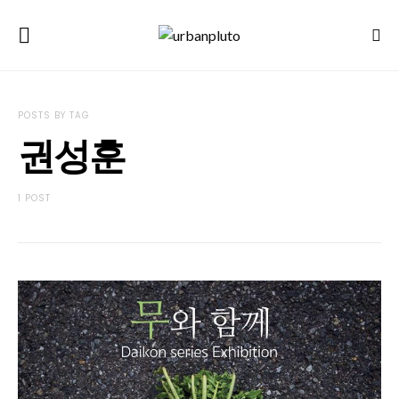
POSTS BY TAG
권성훈
1 POST