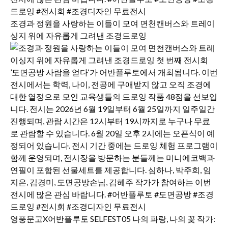
조경과 정원을 사랑하는 이들이 모여 면천캔버스와 트레이
싱지 위에 자유롭게 그려낸 조경드로잉
영풍문고X어반플루토 SELFEST05 나의 파랑, 나의 꽃 작가: