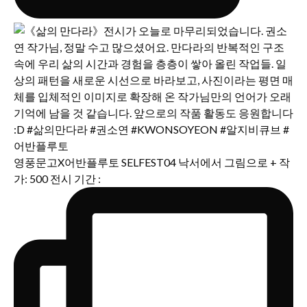
영풍문고X어반플루토 SELFEST04 낙서에서 그림으로 + 작
가: 500 전시 기간 :