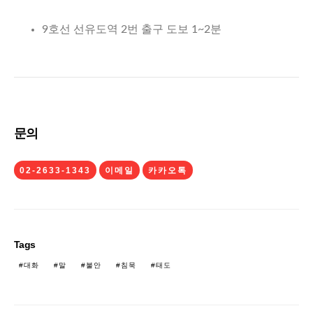
9호선 선유도역 2번 출구 도보 1~2분
문의
02-2633-1343
이메일
카카오톡
Tags
대화
말
불안
침묵
태도