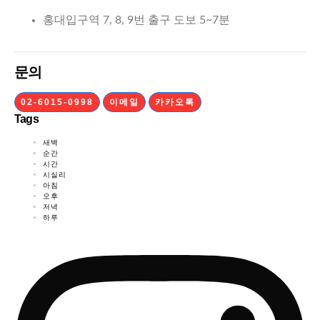
홍대입구역 7, 8, 9번 출구 도보 5~7분
문의
02-6015-0998
이메일
카카오톡
Tags
새벽
순간
시간
시실리
아침
오후
저녁
하루