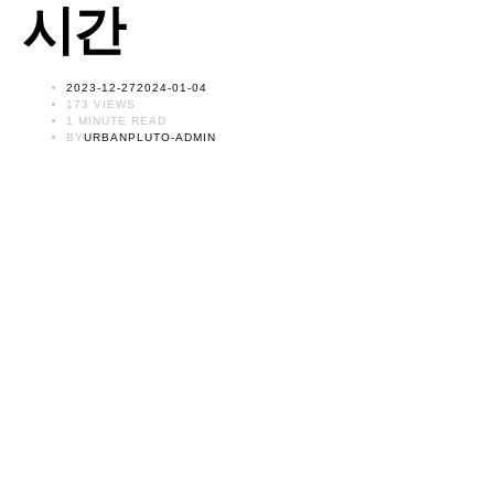
시간
POSTED
2023-12-27
2024-01-04
ON
173 VIEWS
1 MINUTE READ
BY
URBANPLUTO-ADMIN