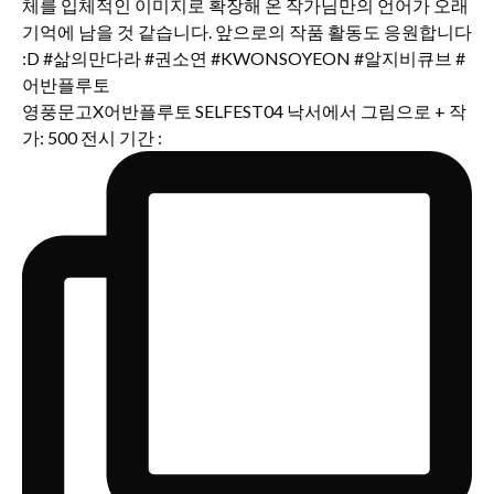
영풍문고X어반플루토 SELFEST04 낙서에서 그림으로 + 작
가: 500 전시 기간 :