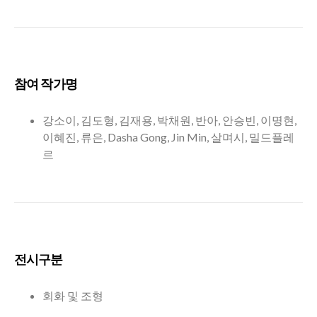
참여 작가명
강소이, 김도형, 김재용, 박채원, 반아, 안승빈, 이명현,
이혜진, 류은, Dasha Gong, Jin Min, 살며시, 밀드플레
르
전시구분
회화 및 조형