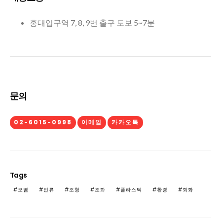
홍대입구역 7, 8, 9번 출구 도보 5~7분
문의
02-6015-0998
이메일
카카오톡
Tags
오염
인류
조형
조화
플라스틱
환경
회화