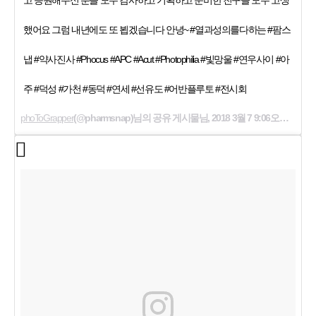
고 응원해주신 분들 모두 감사하고 기획하고 준비한 친구들 모두 고생
했어요 그럼 내년에도 또 뵙겠습니다 안녕~ #열과성의를다하는 #팜스
냅 #약사진사 #Phocus #APC #Acut #Photophilia #빛망울 #연우사이 #아
주 #덕성 #가천 #동덕 #연세 #선유도 #어반플루토 #전시회
phoToGrapper
(@pharmsnap)님의 공유 게시물님,
2018 3월 7 9:06오전 PST