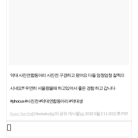
약대 사진연합동아리 사진전 구경하고 왔어요 다들 엄청엄청 잘찍으
시네요!!! 우연히 서울왔을때 하고있어서 좋은 경험 하고 갑니다
#phocus #사진전 #약대연합동아리 #약대생
Kwon Yun Ho
(@leetarke)님의 공유 게시물님,
2018 3월 2 11:43오후 PST