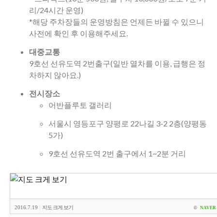
리/24시간 운영)
*해당 주차장들의 운영방침은 언제든 바뀔 수 있으니
사전에 확인 후 이용해주세요.
대중교통
9호선 선유도역 2번출구(일반 열차를 이용, 급행은 정
차하지 않아요.)
전시장소
어반플루토 갤러리
서울시 영등포구 양평로 22나길 3-2 2층(양평동
5가)
9호선 선유도역 2번 출구에서 1~2분 거리
|
2016.7.19
지도 크게 보기
©
NAVER 