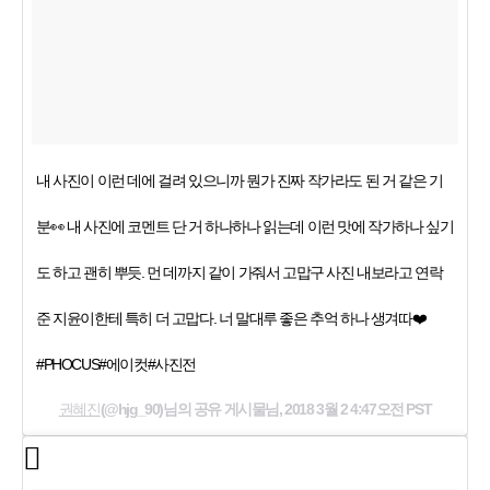
내 사진이 이런 데에 걸려 있으니까 뭔가 진짜 작가라도 된 거 같은 기
분👀 내 사진에 코멘트 단 거 하나하나 읽는데 이런 맛에 작가하나 싶기
도 하고 괜히 뿌듯. 먼 데까지 같이 가줘서 고맙구 사진 내보라고 연락
준 지윤이한테 특히 더 고맙다. 너 말대루 좋은 추억 하나 생겨따❤️
#PHOCUS#에이컷#사진전
권혜진
(@hjg_90)님의 공유 게시물님,
2018 3월 2 4:47오전 PST