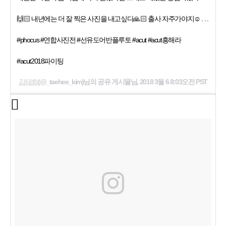
🙌🏻 내년에는 더 잘 찍은 사진을 내고싶다🙏🏻 출사 자주가야지☺️ . . .
#phocus #연합사진전 #선유도어반플루토 #acut #acut흥해라
#acut2018파이팅
김태희
(@_taehee_kim)님의 공유 게시물님,
2018 3월 6 8:03오전 PST