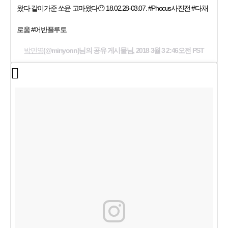
왔다 같이가준 쏘윤 고마왔다😶 18.02.28-03.07. #Phocus사진전 #다채
로움 #어반플루토
박민영
(@minyonn)님의 공유 게시물님,
2018 3월 3 2:46오전 PST