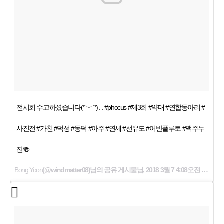
전시회 수고하셨습니다(*´︶`*) . . #phocus #제3회 #약대 #연합동아리 #
사진전 #가천 #덕성 #동덕 #아주 #연세 #선유도 #어반플루토 #맥주두
잔🍻
Bong Yoon
(@windmatter08)님의 공유 게시물님,
2018 3월 7 4:08오전 PST