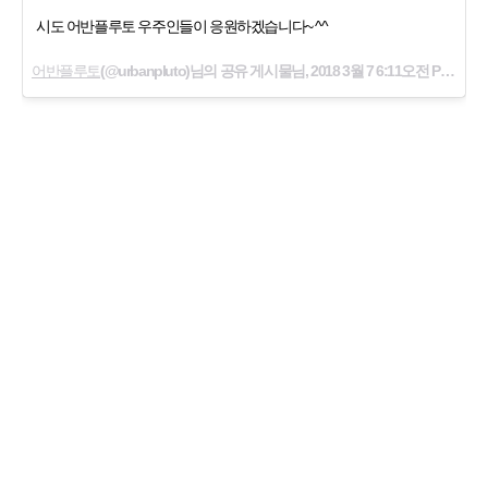
시도 어반플루토 우주인들이 응원하겠습니다~ ^^
어반플루토
(@urbanpluto)님의 공유 게시물님,
2018 3월 7 6:11오전 PST