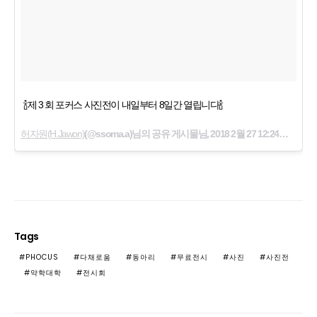
🍾제 3 회 포커스 사진전이 내일부터 8일간 열립니다🍾
허자원(H.Jawon)
(@ssoma.a)님의 공유 게시물님,
2018 2월 27 12:24오전 PST
Tags
PHOCUS
다채로움
동아리
무료전시
사진
사진전
약학대학
전시회