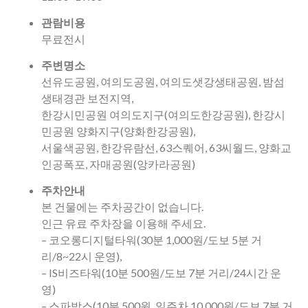
관람비용
무료전시
주변명소
선유도공원, 여의도공원, 여의도샛강생태공원, 밤섬
생태경관 보전지역,
한강시민공원 여의도지구(여의도한강공원), 한강시
민공원 양화지구(양화한강공원),
서울색공원, 한강유람선, 63스퀘어, 63씨월드, 양화교
인공폭포, 자매공원(앙카라공원)
주차안내
본 건물에는 주차공간이 없습니다.
인근 유료 주차장을 이용해 주세요.
– 코오롱디지털타워(30분 1,000원/도보 5분 거
리/8~22시 운영),
– IS비즈타워(10분 500원/도보 7분 거리/24시간 운
영)
– 스파박스(10분 500원, 일주차 10,000원/도보 7분 거