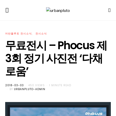
어반플루토 전시소식
전시소식
무료전시 – Phocus 제
3회 정기 사진전 ‘다채
로움’
POSTED
2018-03-03
450 VIEWS
1 MINUTE READ
ON
BY
URBANPLUTO-ADMIN