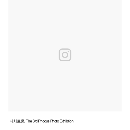
다채로움, The 3rd Phocus Photo Exhibition