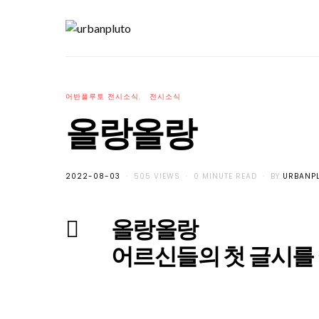
어반플루토 전시소식
전시소식
올랑올랑
POSTED
2022-08-03
505 VIEWS
0 MINUTE READ
BY
URBANP
ON
올랑올랑
어르신들의 첫 글시를