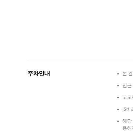
주차안내
본 
인근
코오롱
IS비
해당
용해