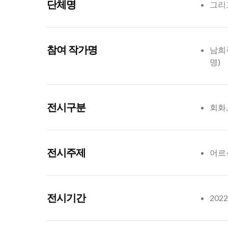
단체명
그리고
참여 작가명
남희주
명)
전시구분
회화,
전시주제
어르
전시기간
2022