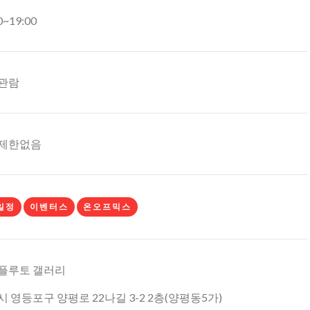
0~19:00
관람
제한없음
일정
이벤터스
온오프믹스
플루토 갤러리
 영등포구 양평로 22나길 3-2 2층(양평동5가)