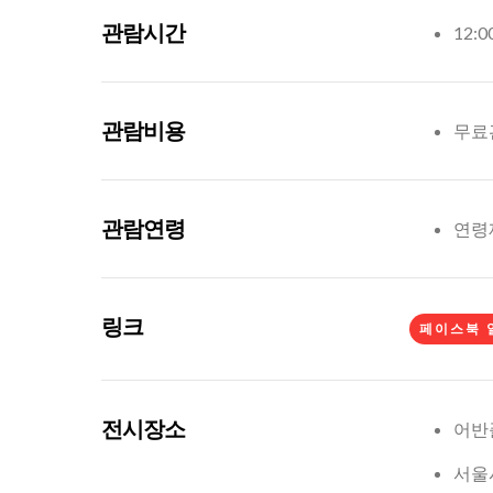
관람시간
12:0
관람비용
무료
관람연령
연령
링크
페이스북 
전시장소
어반
서울시